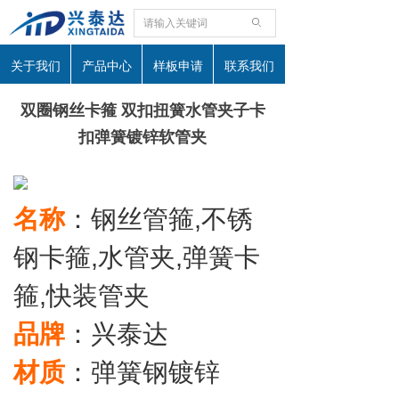
ꄙ
关于我们
产品中心
样板申请
联系我们
双圈钢丝卡箍 双扣扭簧水管夹子卡
扣弹簧镀锌软管夹
名称
：钢丝管箍,不锈
钢卡箍,水管夹,弹簧卡
箍,快装管夹
品牌
：兴泰达
材质
：弹簧钢镀锌